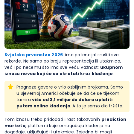
Svjetsko prvenstvo 2026
. ima potencijal srušiti sve
rekorde. Ne samo po broju reprezentacija ili utakmica,
već i po nečemu što ima sve veću važnost:
ukupnom
iznosu novca koji će se okretati kroz klađenje
.
Prognoze govore o vrlo ozbiljnim brojkama. Samo
u Sjevernoj Americi očekuje se da će se tijekom
turnira
više od 3,1 milijarde dolara uplatiti
putem online klađenja
. A to je samo dio tržišta.
Tom iznosu treba pridodati i rast takozvanih
prediction
marketa
, platformi koje omogućuju klađenje na
događaje, uključujući i utakmice. Zajedno bi mogli