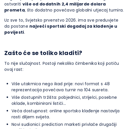
ostvariti
više od dodatnih 2,4 milijarde dolara
prometa
, što dodatno povećava globalni utjecaj turnira.
Uz sve to, Svjetsko prvenstvo 2026. ima sve preduvjete
da postane
najveći sportski događaj za klađenje u
povijesti
.
Zašto će se toliko kladiti?
To nije slučajnost. Postoji nekoliko čimbenika koji potiču
ovaj rast:
Više utakmica nego ikad prije: novi format s 48
reprezentacija povećava turnir na 104 susreta.
Više dostupnih tržišta: pobjednici, strijelci, posebne
oklade, kombinirani listići…
Veća dostupnost: online sportsko klađenje nastavlja
rasti diljem svijeta.
Novi sudionici: prediction marketi privlače drugačiji