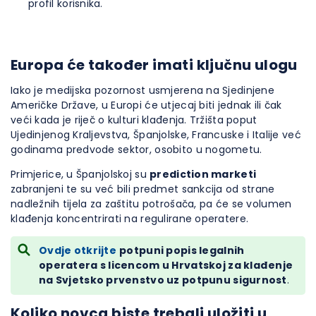
profil korisnika.
Europa će također imati ključnu ulogu
Iako je medijska pozornost usmjerena na Sjedinjene
Američke Države, u Europi će utjecaj biti jednak ili čak
veći kada je riječ o kulturi klađenja. Tržišta poput
Ujedinjenog Kraljevstva, Španjolske, Francuske i Italije već
godinama predvode sektor, osobito u nogometu.
Primjerice, u Španjolskoj su
prediction marketi
zabranjeni te su već bili predmet sankcija od strane
nadležnih tijela za zaštitu potrošača, pa će se volumen
klađenja koncentrirati na regulirane operatere.
Ovdje otkrijte
potpuni popis legalnih
operatera s licencom u Hrvatskoj za klađenje
na Svjetsko prvenstvo uz potpunu sigurnost
.
Koliko novca biste trebali uložiti u