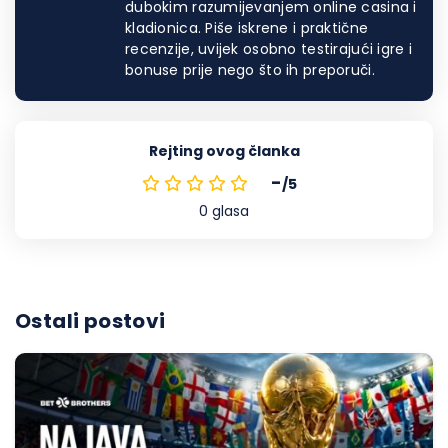
dubokim razumijevanjem online casina i
kladionica. Piše iskrene i praktične
recenzije, uvijek osobno testirajući igre i
bonuse prije nego što ih preporuči.
Rejting ovog članka
-
/5
0
glasa
Ostali postovi