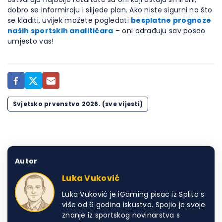
dobro se informiraju i slijede plan. Ako niste sigurni na što
se kladiti, uvijek možete pogledati
besplatne prognoze
naših sportskih analitičara
– oni odrađuju sav posao
umjesto vas!
Svjetsko prvenstvo 2026. (sve vijesti)
Autor
Luka Vuković
Luka Vuković je iGaming pisac iz Splita s
više od 6 godina iskustva. Spojio je svoje
znanje iz sportskog novinarstva s