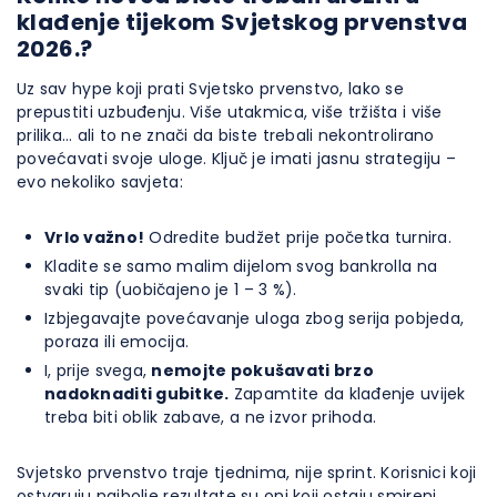
klađenje tijekom Svjetskog prvenstva
2026.?
Uz sav hype koji prati Svjetsko prvenstvo, lako se
prepustiti uzbuđenju. Više utakmica, više tržišta i više
prilika… ali to ne znači da biste trebali nekontrolirano
povećavati svoje uloge. Ključ je imati jasnu strategiju –
evo nekoliko savjeta:
Vrlo važno!
Odredite budžet prije početka turnira.
Kladite se samo malim dijelom svog bankrolla na
svaki tip (uobičajeno je 1 – 3 %).
Izbjegavajte povećavanje uloga zbog serija pobjeda,
poraza ili emocija.
I, prije svega,
nemojte pokušavati brzo
nadoknaditi gubitke.
Zapamtite da klađenje uvijek
treba biti oblik zabave, a ne izvor prihoda.
Svjetsko prvenstvo traje tjednima, nije sprint. Korisnici koji
ostvaruju najbolje rezultate su oni koji ostaju smireni,