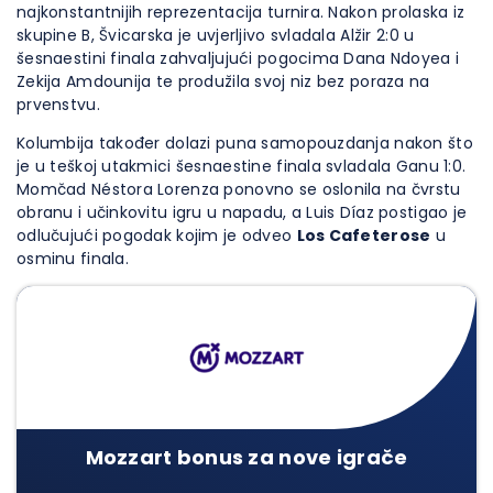
najkonstantnijih reprezentacija turnira. Nakon prolaska iz
skupine B, Švicarska je uvjerljivo svladala Alžir 2:0 u
šesnaestini finala zahvaljujući pogocima Dana Ndoyea i
Zekija Amdounija te produžila svoj niz bez poraza na
prvenstvu.
Kolumbija također dolazi puna samopouzdanja nakon što
je u teškoj utakmici šesnaestine finala svladala Ganu 1:0.
Momčad Néstora Lorenza ponovno se oslonila na čvrstu
obranu i učinkovitu igru u napadu, a Luis Díaz postigao je
odlučujući pogodak kojim je odveo
Los Cafeterose
u
osminu finala.
Mozzart bonus za nove igrače