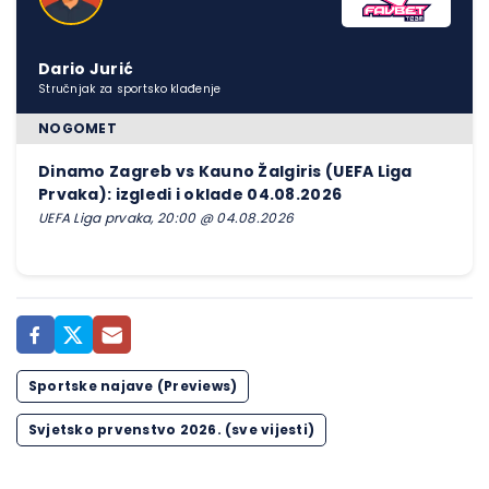
Dario Jurić
Stručnjak za sportsko klađenje
NOGOMET
Dinamo Zagreb vs Kauno Žalgiris (UEFA Liga
Prvaka): izgledi i oklade 04.08.2026
UEFA Liga prvaka, 20:00 @ 04.08.2026
Sportske najave (Previews)
Svjetsko prvenstvo 2026. (sve vijesti)