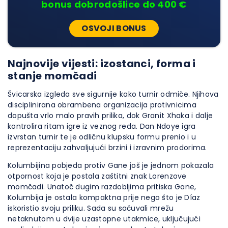
bonus dobrodošlice do 400 €
OSVOJI BONUS
Najnovije vijesti: izostanci, forma i
stanje momčadi
Švicarska izgleda sve sigurnije kako turnir odmiče. Njihova
disciplinirana obrambena organizacija protivnicima
dopušta vrlo malo pravih prilika, dok Granit Xhaka i dalje
kontrolira ritam igre iz veznog reda. Dan Ndoye igra
izvrstan turnir te je odličnu klupsku formu prenio i u
reprezentaciju zahvaljujući brzini i izravnim prodorima.
Kolumbijina pobjeda protiv Gane još je jednom pokazala
otpornost koja je postala zaštitni znak Lorenzove
momčadi. Unatoč dugim razdobljima pritiska Gane,
Kolumbija je ostala kompaktna prije nego što je Díaz
iskoristio svoju priliku. Sada su sačuvali mrežu
netaknutom u dvije uzastopne utakmice, uključujući