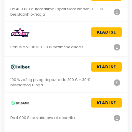
Do 400 € u automatima i sportskom klađenju + 100
besplatnih okretaja
KLADI SE
Bonus do 300 € + 30 € bezrizične oklade
KLADI SE
100 % vašeg prvog depozita do 200 € + 30 €
besplatnog uloga
KLADI SE
Do 4.000 $ na vaša prva 4 depozita