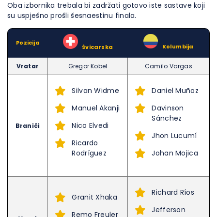
Oba izbornika trebala bi zadržati gotovo iste sastave koji
su uspješno prošli šesnaestinu finala.
Pozicija
–
Kolumbija
–
Švicarska
Vratar
Gregor Kobel
Camilo Vargas
Silvan Widme
Daniel Muñoz
Manuel Akanji
Davinson
Sánchez
Nico Elvedi
Braniči
Jhon Lucumí
Ricardo
Rodríguez
Johan Mojica
Richard Ríos
Granit Xhaka
Jefferson
Remo Freuler