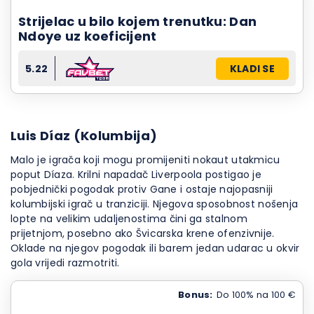
Strijelac u bilo kojem trenutku: Dan
Ndoye uz koeficijent
5.22
KLADI SE
Luis Díaz (Kolumbija)
Malo je igrača koji mogu promijeniti nokaut utakmicu
poput Díaza. Krilni napadač Liverpoola postigao je
pobjednički pogodak protiv Gane i ostaje najopasniji
kolumbijski igrač u tranziciji. Njegova sposobnost nošenja
lopte na velikim udaljenostima čini ga stalnom
prijetnjom, posebno ako Švicarska krene ofenzivnije.
Oklade na njegov pogodak ili barem jedan udarac u okvir
gola vrijedi razmotriti.
Bonus:
Do 100% na 100 €