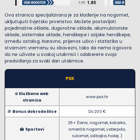
Ova stranica specijalizirana je za klađenje na nogomet,
uključujući Svjetsko prvenstvo. Možete postavljati
pojedinačne oklade, dugoročne oklade, akumulatorske
oklade, sistemske oklade, hendikepe i azijske hendikepe,
između ostalog. Naravno, prijenos uživo i statistika u
stvarnom vremenu su obavezni, tako da nema izgovora
da ne uživate u svakoj utakmici i odaberete svoja
predviđanja za svaki dan utakmice.
PSK
🌐
Službena web
www.psk.hr
stranica
🎁
Bonus dobrodošlice
Do 200 €
25+ (tenis, nogomet, košarka,
🏟️
Sportovi
američki nogomet, vaterpolo,
rukomet, odbojka, hokej…)