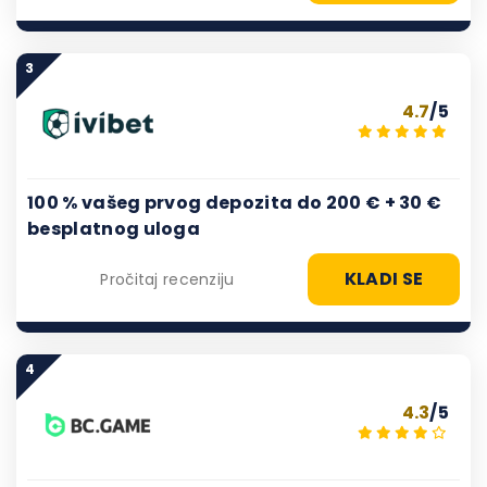
3
4.7
/5
100 % vašeg prvog depozita do 200 € + 30 €
besplatnog uloga
KLADI SE
Pročitaj recenziju
4
4.3
/5