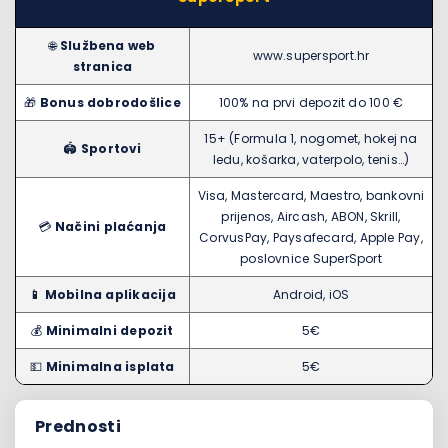
🌐
Službena web
www.supersport.hr
stranica
🎁
Bonus dobrodošlice
100% na prvi depozit do 100 €
15+ (Formula 1, nogomet, hokej na
🏟️
Sportovi
ledu, košarka, vaterpolo, tenis…)
Visa, Mastercard, Maestro, bankovni
prijenos, Aircash, ABON, Skrill,
💳
Načini plaćanja
CorvusPay, Paysafecard, Apple Pay,
poslovnice SuperSport
📱 Mobilna aplikacija
Android, iOS
💰
Minimalni depozit
5€
💵
Minimalna isplata
5€
Prednosti