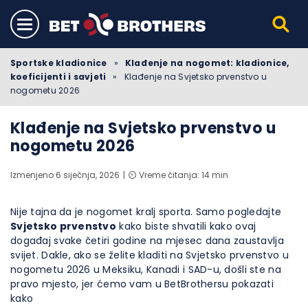
Sportske kladionice
»
Klađenje na nogomet: kladionice,
koeficijenti i savjeti
»
Klađenje na Svjetsko prvenstvo u
nogometu 2026
Klađenje na Svjetsko prvenstvo u
nogometu 2026
Izmenjeno 6 siječnja, 2026
⏲️ Vreme čitanja: 14 min
Nije tajna da je nogomet kralj sporta. Samo pogledajte
Svjetsko prvenstvo
kako biste shvatili kako ovaj
događaj svake četiri godine na mjesec dana zaustavlja
svijet. Dakle, ako se želite kladiti na Svjetsko prvenstvo u
nogometu 2026 u Meksiku, Kanadi i SAD-u, došli ste na
pravo mjesto, jer ćemo vam u BetBrothersu pokazati
kako