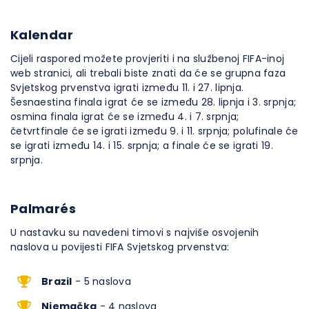
Kalendar
Cijeli raspored možete provjeriti i na službenoj FIFA-inoj
web stranici, ali trebali biste znati da će se grupna faza
Svjetskog prvenstva igrati između 11. i 27. lipnja.
Šesnaestina finala igrat će se između 28. lipnja i 3. srpnja;
osmina finala igrat će se između 4. i 7. srpnja;
četvrtfinale će se igrati između 9. i 11. srpnja; polufinale će
se igrati između 14. i 15. srpnja; a finale će se igrati 19.
srpnja.
Palmarés
U nastavku su navedeni timovi s najviše osvojenih
naslova u povijesti FIFA Svjetskog prvenstva:
Brazil
- 5 naslova
Njemačka
- 4 naslova