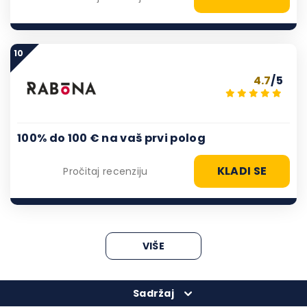
10
4.7
/5
100% do 100 € na vaš prvi polog
KLADI SE
Pročitaj recenziju
VIŠE
Sadržaj