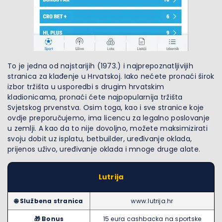
To je jedna od najstarijih (1973.) i najprepoznatljivijih
stranica za klađenje u Hrvatskoj. Iako nećete pronaći širok
izbor tržišta u usporedbi s drugim hrvatskim
kladionicama, pronaći ćete najpopularnija tržišta
Svjetskog prvenstva. Osim toga, kao i sve stranice koje
ovdje preporučujemo, ima licencu za legalno poslovanje
u zemlji. A kao da to nije dovoljno, možete maksimizirati
svoju dobit uz isplatu, betbuilder, uređivanje oklada,
prijenos uživo, uređivanje oklada i mnoge druge alate.
Lutrija
🌐​ Službena stranica
www.lutrija.hr
🎁​ Bonus
15 eura cashbacka na sportske