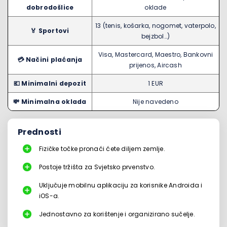
dobrodošlice
oklade
13 (tenis, košarka, nogomet, vaterpolo,
🏅​ Sportovi
bejzbol…)
Visa, Mastercard, Maestro, Bankovni
💳​ Načini plaćanja
prijenos, Aircash
💶​ Minimalni depozit
1 EUR
💸​ Minimalna oklada
Nije navedeno
Prednosti
Fizičke točke pronaći ćete diljem zemlje.
Postoje tržišta za Svjetsko prvenstvo.
Uključuje mobilnu aplikaciju za korisnike Androida i
iOS-a.
Jednostavno za korištenje i organizirano sučelje.