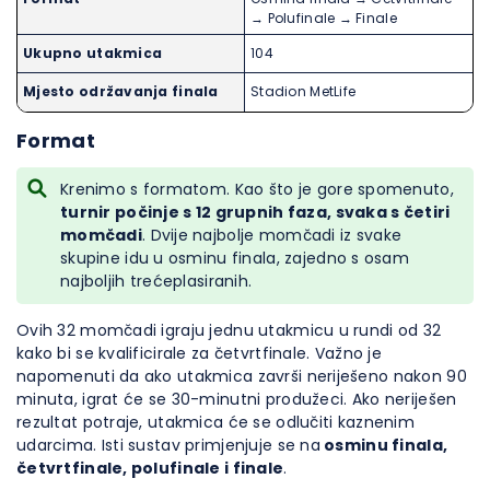
→ Polufinale → Finale
Ukupno utakmica
104
Mjesto održavanja finala
Stadion MetLife
Format
Krenimo s formatom. Kao što je gore spomenuto,
turnir počinje s 12 grupnih faza, svaka s četiri
momčadi
. Dvije najbolje momčadi iz svake
skupine idu u osminu finala, zajedno s osam
najboljih trećeplasiranih.
Ovih 32 momčadi igraju jednu utakmicu u rundi od 32
kako bi se kvalificirale za četvrtfinale. Važno je
napomenuti da ako utakmica završi neriješeno nakon 90
minuta, igrat će se 30-minutni produžeci. Ako neriješen
rezultat potraje, utakmica će se odlučiti kaznenim
udarcima. Isti sustav primjenjuje se na
osminu finala,
četvrtfinale, polufinale i finale
.