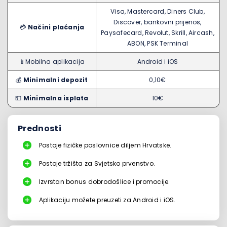
Visa, Mastercard, Diners Club,
Discover, bankovni prijenos,
💳
Načini plaćanja
Paysafecard, Revolut, Skrill, Aircash,
ABON, PSK Terminal
📱Mobilna aplikacija
Android i iOS
💰
Minimalni depozit
0,10€
💵
Minimalna isplata
10€
Prednosti
Postoje fizičke poslovnice diljem Hrvatske.
Postoje tržišta za Svjetsko prvenstvo.
Izvrstan bonus dobrodošlice i promocije.
Aplikaciju možete preuzeti za Android i iOS.