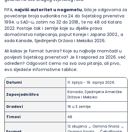
FIFA,
najviši autoritet u nogometu
, bila je odgovorna za
povećanje broja sudionika na 24 do Svjetskog prvenstva
1994. u SAD-u, zatim na 32 do 2018., te na 48 od Katara
2022. Postoje čak i zemlje koje su dijelile prava
domaćinstva natjecanja, poput Koreje i Japana 2002., a
sada Kanade, Sjedinjenih Država i Meksika 2026.
Ali kakav je format turnira? Koje su najbolje momčadi u
povijesti Svjetskog prvenstva? Je li raspored za 2026. već
određen? Odgovorit ćemo na sva ova pitanja, ali prvo,
evo sljedeće informativne tablice:
Datumi
11. lipnja - 19. srpnja 2026.
Kanada, Sjedinjene Američke
Zapovjedništvo
Države i Meksiko
Gradovi
16 u 3 zemlje
Timovi
48
12 skupina → Osmina finala →
Format
Osmina finala → Četvrtfinale