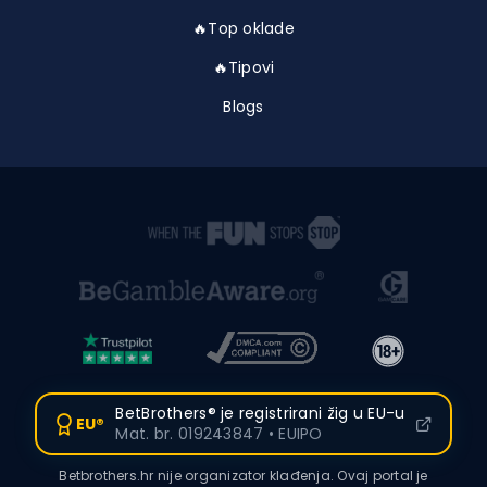
🔥Top oklade
🔥Tipovi
Blogs
BetBrothers® je registrirani žig u EU-u
EU®
Mat. br. 019243847 • EUIPO
Betbrothers.hr nije organizator klađenja. Ovaj portal je