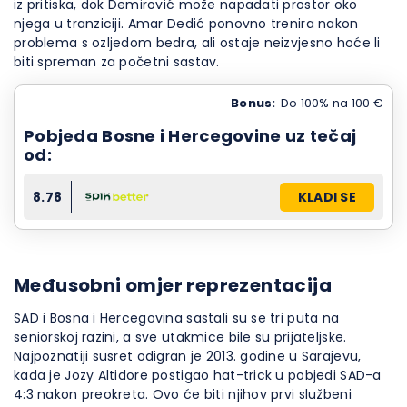
iz pritiska, dok Demirović može napadati prostor oko
njega u tranziciji. Amar Dedić ponovno trenira nakon
problema s ozljedom bedra, ali ostaje neizvjesno hoće li
biti spreman za početni sastav.
Bonus:
Do 100% na 100 €
Pobjeda Bosne i Hercegovine uz tečaj
od:
8.78
KLADI SE
Međusobni omjer reprezentacija
SAD i Bosna i Hercegovina sastali su se tri puta na
seniorskoj razini, a sve utakmice bile su prijateljske.
Najpoznatiji susret odigran je 2013. godine u Sarajevu,
kada je Jozy Altidore postigao hat-trick u pobjedi SAD-a
4:3 nakon preokreta. Ovo će biti njihov prvi službeni