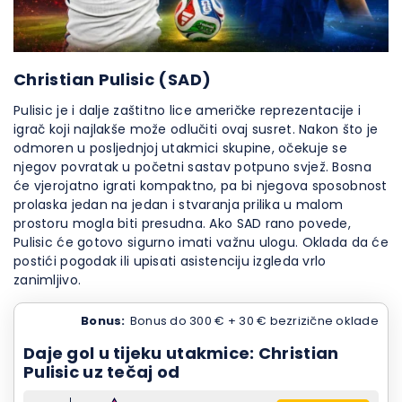
Christian Pulisic (SAD)
Pulisic je i dalje zaštitno lice američke reprezentacije i
igrač koji najlakše može odlučiti ovaj susret. Nakon što je
odmoren u posljednjoj utakmici skupine, očekuje se
njegov povratak u početni sastav potpuno svjež. Bosna
će vjerojatno igrati kompaktno, pa bi njegova sposobnost
prolaska jedan na jedan i stvaranja prilika u malom
prostoru mogla biti presudna. Ako SAD rano povede,
Pulisic će gotovo sigurno imati važnu ulogu. Oklada da će
postići pogodak ili upisati asistenciju izgleda vrlo
zanimljivo.
Bonus:
Bonus do 300 € + 30 € bezrizične oklade
Daje gol u tijeku utakmice: Christian
Pulisic uz tečaj od