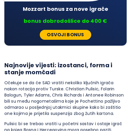
Mozzart bonus za nove igrače
bonus dobrodošlice do 400 €
OSVOJI BONUS
Najnovije vijesti: izostanci, forma i
stanje momčadi
Očekuje se da će SAD vratiti nekoliko ključnih igrača
nakon rotacija protiv Turske. Christian Pulisic, Folarin
Balogun, Tyler Adams, Chris Richards i Antonee Robinson
bili su među nogometašima koje je Pochettino pažljivo
odmarao u posljednjoj utakmici skupine kako bi zaštitio
one kojima je prijetila suspenzija zbog žutih kartona.
Pulisic bi se trebao vratiti u početni sastav i ostaje igrač
na kojeg Bosna i Hercegovina mora posebno paziti.