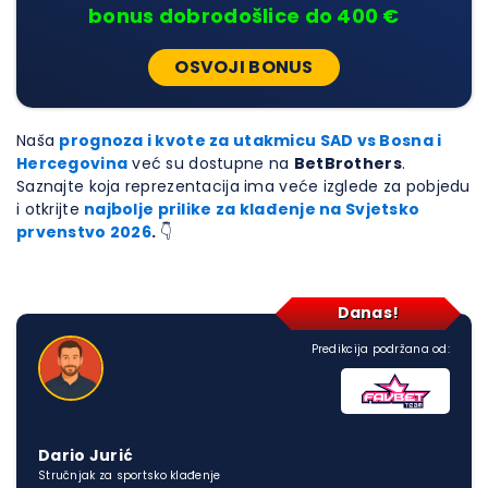
bonus dobrodošlice do 400 €
OSVOJI BONUS
Naša
prognoza i kvote za utakmicu SAD vs Bosna i
Hercegovina
već su dostupne na
BetBrothers
.
Saznajte koja reprezentacija ima veće izglede za pobjedu
i otkrijte
najbolje prilike za klađenje na Svjetsko
prvenstvo 2026
.
👇
Danas!
Predikcija podržana od:
Dario Jurić
Stručnjak za sportsko klađenje