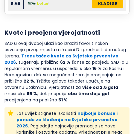
5.68
KLADI SE
Kvote i procjena vjerojatnosti
SAD u ovaj dvoboj ulazi kao izraziti favorit nakon
osvajanja prvog mjesta u skupini D i prednosti domaćeg
terena.
Trenutačne kvote za Svjetsko prvenstvo
2026
.
sugeriraju približno
62 %
šanse za pobjedu SAD-a u
regularnom vremenu, u usporedbi s oko
16 %
za Bosnu i
Hercegovinu, dok se mogućnost remija procjenjuje na
približno
22 %
. Tržište golova također upućuje na
otvorenu utakmicu. Vjerojatnost za
više od 2,5 gola
iznosi oko
55 %
, dok je opcija
oba tima daju gol
procijenjena na približno
51 %
.
Još uvijek stignete iskoristiti
najbolje bonuse i
ponude za klađenje na Svjetsko prvenstvo
2026.
Pogledajte najnovije promocije za nove
korisnike i ostvarite dodatnu vrijednost prije nego