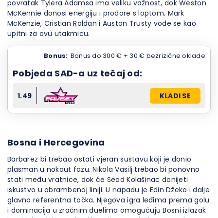
povratak Tylera Adamsa ima veliku važnost, dok Weston
McKennie donosi energiju i prodore s loptom. Mark
McKenzie, Cristian Roldan i Auston Trusty vode se kao
upitni za ovu utakmicu.
Bonus:
Bonus do 300 € + 30 € bezrizične oklade
Pobjeda SAD-a uz tečaj od:
1.49
KLADI SE
Bosna i Hercegovina
Barbarez bi trebao ostati vjeran sustavu koji je donio
plasman u nokaut fazu. Nikola Vasilj trebao bi ponovno
stati među vratnice, dok će Sead Kolašinac donijeti
iskustvo u obrambenoj liniji. U napadu je Edin Džeko i dalje
glavna referentna točka. Njegova igra leđima prema golu
i dominacija u zračnim duelima omogućuju Bosni izlazak