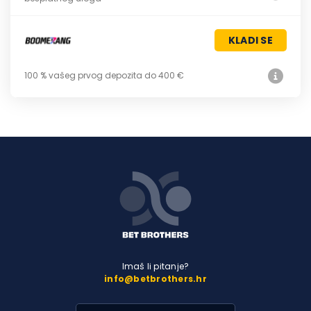
KLADI SE
100 % vašeg prvog depozita do 400 €
Imaš li pitanje?
info@betbrothers.hr