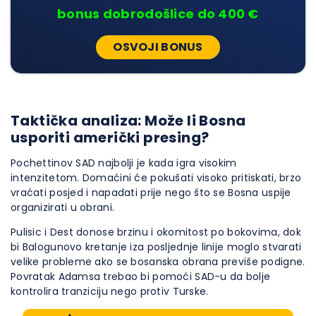
bonus dobrodošlice do 400 €
OSVOJI BONUS
Taktička analiza: Može li Bosna
usporiti američki presing?
Pochettinov SAD najbolji je kada igra visokim
intenzitetom. Domaćini će pokušati visoko pritiskati, brzo
vraćati posjed i napadati prije nego što se Bosna uspije
organizirati u obrani.
Pulisic i Dest donose brzinu i okomitost po bokovima, dok
bi Balogunovo kretanje iza posljednje linije moglo stvarati
velike probleme ako se bosanska obrana previše podigne.
Povratak Adamsa trebao bi pomoći SAD-u da bolje
kontrolira tranziciju nego protiv Turske.