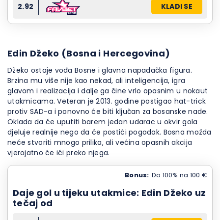
2.92
KLADI SE
Edin Džeko (Bosna i Hercegovina)
Džeko ostaje vođa Bosne i glavna napadačka figura.
Brzina mu više nije kao nekad, ali inteligencija, igra
glavom i realizacija i dalje ga čine vrlo opasnim u nokaut
utakmicama. Veteran je 2013. godine postigao hat-trick
protiv SAD-a i ponovno će biti ključan za bosanske nade.
Oklada da će uputiti barem jedan udarac u okvir gola
djeluje realnije nego da će postići pogodak. Bosna možda
neće stvoriti mnogo prilika, ali većina opasnih akcija
vjerojatno će ići preko njega.
Bonus:
Do 100% na 100 €
Daje gol u tijeku utakmice: Edin Džeko uz
tečaj od