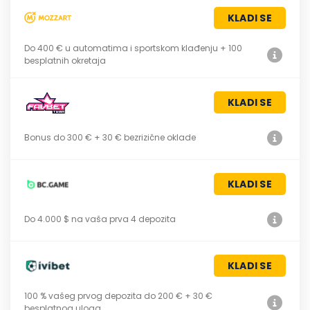
KLADI SE
Do 400 € u automatima i sportskom klađenju + 100
besplatnih okretaja
KLADI SE
Bonus do 300 € + 30 € bezrizične oklade
KLADI SE
Do 4.000 $ na vaša prva 4 depozita
KLADI SE
100 % vašeg prvog depozita do 200 € + 30 €
besplatnog uloga