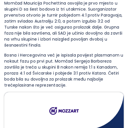
Momčad Mauricija Pochettina osvojila je prvo mjesto u
skupini D sa šest bodova iz tri utakmice. Suorganizator
prvenstva otvorio je turnir pobjedom 4:1 protiv Paragvaja,
zatim svladao Australiju 2:0, a potom izgubio 3:2 od
Turske nakon što je već osigurao prolazak dalje. Grupna
faza nije bila savršena, ali SAD je učinio dovoljno da završi
na vrhu skupine i izbori naizgled povoljan dvoboj u
šesnaestini finala.
Bosna i Hercegovina već je ispisala povijest plasmanom u
nokaut fazu po prvi put. Momčad Sergeja Barbareza
završila je treća u skupini B nakon remija 1:1 s Kanadom,
poraza 4:1 od Švicarske i pobjede 3:1 protiv Katara. Četiri
boda bila su dovoljna za prolazak među najbolje
trećeplasirane reprezentacije.