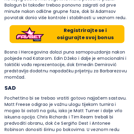
Balogun bi također trebao ponovno zaigrati od prve
minute nakon odlične grupne faze, dok bi Adamsov
povratak donio više kontrole i stabilnosti u veznom redu.
Registrirajte se i
osigurajte svoj bonus
Bosna i Hercegovina dolazi puna samopouzdanja nakon
pobjede nad Katarom. Edin Džeko i dalje je emocionalni i
taktički vođa reprezentacije, dok Ermedin Demirović
predstavlja dodatnu napadačku prijetnju za Barbarezovu
momčad.
SAD
Pochettino bi se trebao vratiti gotovo najjačem sastavu.
Matt Freese odigrao je važnu ulogu tijekom turnira i
mogao bi ostati na golu, iako je Matt Turner i dalje vrlo
iskusna opcija. Chris Richards i Tim Ream trebali bi
predvoditi obranu, dok će Sergiño Dest i Antonee
Robinson donositi širinu po bokovima. U veznom redu