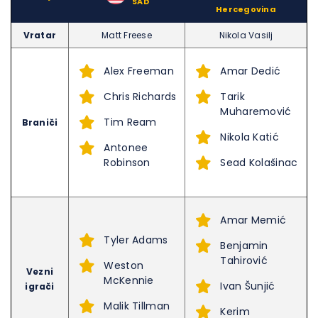
–
SAD
Hercegovina
Vratar
Matt Freese
Nikola Vasilj
Alex Freeman
Amar Dedić
Chris Richards
Tarik
Muharemović
Tim Ream
Braniči
Nikola Katić
Antonee
Robinson
Sead Kolašinac
Amar Memić
Tyler Adams
Benjamin
Tahirović
Weston
Vezni
McKennie
Ivan Šunjić
igrači
Malik Tillman
Kerim