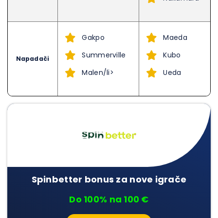
Gakpo
Maeda
Summerville
Kubo
Napadači
Malen/li>
Ueda
Spinbetter bonus za nove igrače
Do 100% na 100 €