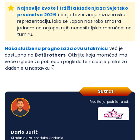
Najnovije kvote i tržišta klađenja za Svjetsko
prvenstvo 2026
. i dalje favoriziraju nizozemsku
reprezentaciju, iako se Japan naširoko smatra
jednom od najopasnijih nenositeljskih momčadi na
turniru.
Naša službena prognoza za ovu utakmicu
već je
dostupna na
BetBrothers
. Otkrijte koja momčad ima
veće izglede za pobjedu i pogledajte najbolje prilike za
klađenje u nastavku 👇
Sutra!
Predikcija podržana od:
Dario Jurić
Stručnjak za sportsko klađenje