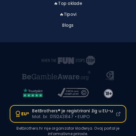
🔥Top oklade
🔥Tipovi
Blogs
BetBrothers® je registrirani žig u EU-u
EU®
Mat. br. 019243847 • EUIPO
Betbrothers.hr nije organizator klađenja. Ovaj portal je
informativne prirode.