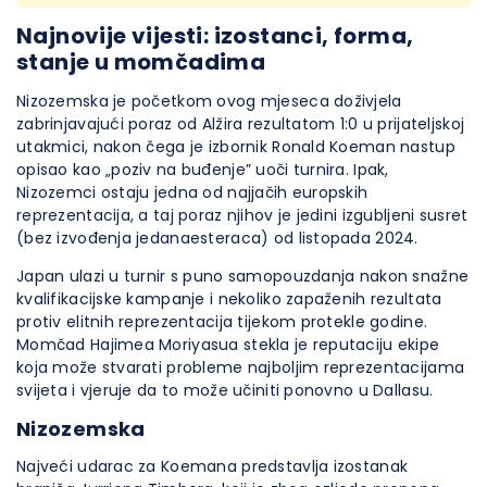
Najnovije vijesti: izostanci, forma,
stanje u momčadima
Nizozemska je početkom ovog mjeseca doživjela
zabrinjavajući poraz od Alžira rezultatom 1:0 u prijateljskoj
utakmici, nakon čega je izbornik Ronald Koeman nastup
opisao kao „poziv na buđenje” uoči turnira. Ipak,
Nizozemci ostaju jedna od najjačih europskih
reprezentacija, a taj poraz njihov je jedini izgubljeni susret
(bez izvođenja jedanaesteraca) od listopada 2024.
Japan ulazi u turnir s puno samopouzdanja nakon snažne
kvalifikacijske kampanje i nekoliko zapaženih rezultata
protiv elitnih reprezentacija tijekom protekle godine.
Momčad Hajimea Moriyasua stekla je reputaciju ekipe
koja može stvarati probleme najboljim reprezentacijama
svijeta i vjeruje da to može učiniti ponovno u Dallasu.
Nizozemska
Najveći udarac za Koemana predstavlja izostanak