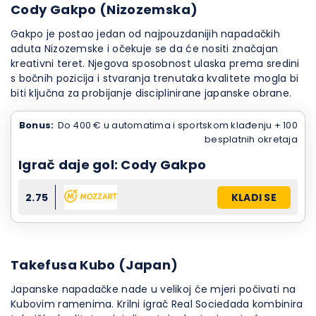
Cody Gakpo (Nizozemska)
Gakpo je postao jedan od najpouzdanijih napadačkih
aduta Nizozemske i očekuje se da će nositi značajan
kreativni teret. Njegova sposobnost ulaska prema sredini
s bočnih pozicija i stvaranja trenutaka kvalitete mogla bi
biti ključna za probijanje disciplinirane japanske obrane.
Bonus:
Do 400 € u automatima i sportskom klađenju + 100
besplatnih okretaja
Igrač daje gol: Cody Gakpo
2.75
KLADI SE
Takefusa Kubo (Japan)
Japanske napadačke nade u velikoj će mjeri počivati na
Kubovim ramenima. Krilni igrač Real Sociedada kombinira