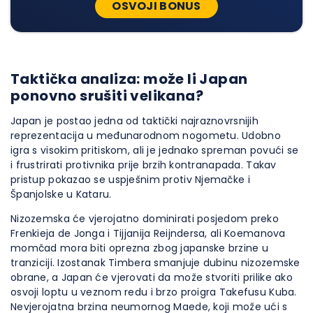
OSVOJI BONUS
Taktička analiza: može li Japan
ponovno srušiti velikana?
Japan je postao jedna od taktički najraznovrsnijih
reprezentacija u međunarodnom nogometu. Udobno
igra s visokim pritiskom, ali je jednako spreman povući se
i frustrirati protivnika prije brzih kontranapada. Takav
pristup pokazao se uspješnim protiv Njemačke i
Španjolske u Kataru.
Nizozemska će vjerojatno dominirati posjedom preko
Frenkieja de Jonga i Tijjanija Reijndersa, ali Koemanova
momčad mora biti oprezna zbog japanske brzine u
tranziciji. Izostanak Timbera smanjuje dubinu nizozemske
obrane, a Japan će vjerovati da može stvoriti prilike ako
osvoji loptu u veznom redu i brzo proigra Takefusu Kuba.
Nevjerojatna brzina neumornog Maede, koji može ući s