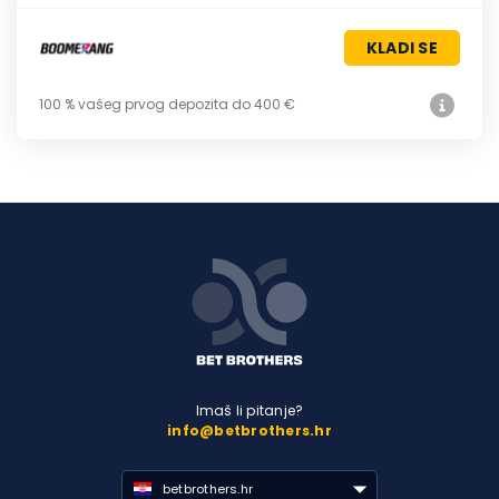
KLADI SE
100 % vašeg prvog depozita do 400 €
Imaš li pitanje?
info@betbrothers.hr
betbrothers.hr