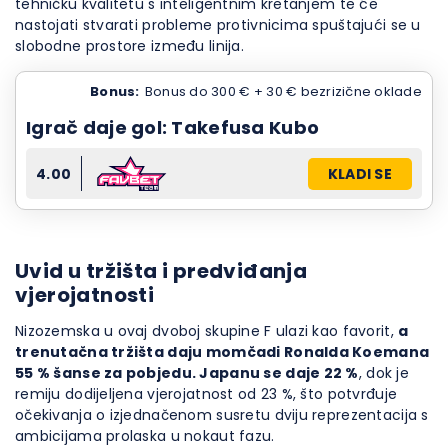
tehničku kvalitetu s inteligentnim kretanjem te će
nastojati stvarati probleme protivnicima spuštajući se u
slobodne prostore između linija.
Bonus:
Bonus do 300 € + 30 € bezrizične oklade
Igrač daje gol: Takefusa Kubo
4.00
KLADI SE
Uvid u tržišta i predviđanja
vjerojatnosti
Nizozemska u ovaj dvoboj skupine F ulazi kao favorit,
a
trenutačna tržišta daju momčadi Ronalda Koemana
55 % šanse za pobjedu. Japanu se daje 22 %
, dok je
remiju dodijeljena vjerojatnost od 23 %, što potvrđuje
očekivanja o izjednačenom susretu dviju reprezentacija s
ambicijama prolaska u nokaut fazu.