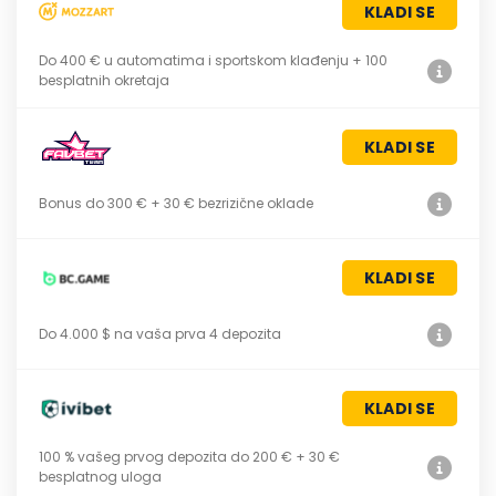
KLADI SE
Do 400 € u automatima i sportskom klađenju + 100
besplatnih okretaja
KLADI SE
Bonus do 300 € + 30 € bezrizične oklade
KLADI SE
Do 4.000 $ na vaša prva 4 depozita
KLADI SE
100 % vašeg prvog depozita do 200 € + 30 €
besplatnog uloga