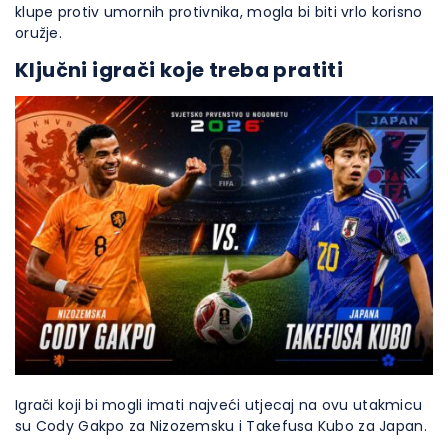
klupe protiv umornih protivnika, mogla bi biti vrlo korisno
oružje.
Ključni igrači koje treba pratiti
Igrači koji bi mogli imati najveći utjecaj na ovu utakmicu
su Cody Gakpo za Nizozemsku i Takefusa Kubo za Japan.