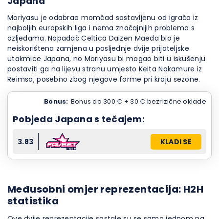
Japana
Moriyasu je odabrao momčad sastavljenu od igrača iz
najboljih europskih liga i nema značajnijih problema s
ozljedama. Napadač Celtica Daizen Maeda bio je
neiskorištena zamjena u posljednje dvije prijateljske
utakmice Japana, no Moriyasu bi mogao biti u iskušenju
postaviti ga na lijevu stranu umjesto Keita Nakamure iz
Reimsa, posebno zbog njegove forme pri kraju sezone.
Bonus:
Bonus do 300 € + 30 € bezrizične oklade
Pobjeda Japana s tečajem:
3.83
KLADI SE
Međusobni omjer reprezentacija: H2H
statistika
Ove dvije reprezentacije sastale su se samo jednom na