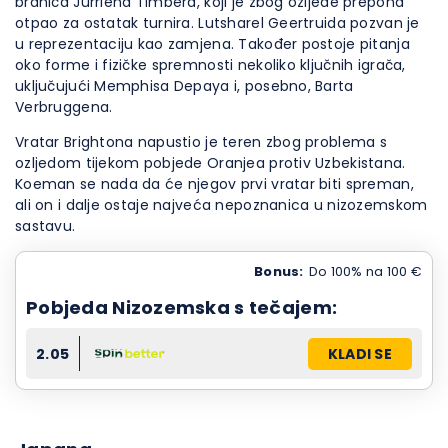
braniča Jurriena Timbera, koji je zbog ozljede prepona
otpao za ostatak turnira. Lutsharel Geertruida pozvan je
u reprezentaciju kao zamjena. Također postoje pitanja
oko forme i fizičke spremnosti nekoliko ključnih igrača,
uključujući Memphisa Depaya i, posebno, Barta
Verbruggena.
Vratar Brightona napustio je teren zbog problema s
ozljedom tijekom pobjede Oranjea protiv Uzbekistana.
Koeman se nada da će njegov prvi vratar biti spreman,
ali on i dalje ostaje najveća nepoznanica u nizozemskom
sastavu.
Bonus:
Do 100% na 100 €
Pobjeda Nizozemska s tečajem:
2.05
KLADI SE