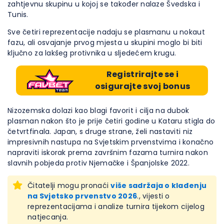
zahtjevnu skupinu u kojoj se također nalaze Švedska i
Tunis.
Sve četiri reprezentacije nadaju se plasmanu u nokaut
fazu, ali osvajanje prvog mjesta u skupini moglo bi biti
ključno za lakšeg protivnika u sljedećem krugu.
Registrirajte se i
osigurajte svoj bonus
Nizozemska dolazi kao blagi favorit i cilja na dubok
plasman nakon što je prije četiri godine u Kataru stigla do
četvrtfinala. Japan, s druge strane, želi nastaviti niz
impresivnih nastupa na Svjetskim prvenstvima i konačno
napraviti iskorak prema završnim fazama turnira nakon
slavnih pobjeda protiv Njemačke i Španjolske 2022.
Čitatelji mogu pronaći
više sadržaja o klađenju
na Svjetsko prvenstvo 2026
., vijesti o
reprezentacijama i analize turnira tijekom cijelog
natjecanja.