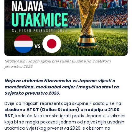
Nizozemska i Japan igraju prvi susret skupine na Svjetskom
prvenstvu 2026
Najava utakmice Nizozemska vs Japana: vijesti o
momčadima, međusobni omjer i mogući sastavi za
Svjetsko prvenstvo 2026.
Dvije od najjačih reprezentacija skupine F sastaju se na
stadionu AT&T (Dallas Stadium) u nedjelju u 21:00
BST
, kada će Nizozemska igrati protiv Japana u utakmici
koja bi se mogla pokazati jednom od najvažnijih uvodnih
utakmica Svjetskog prvenstva 2026. s obzirom na