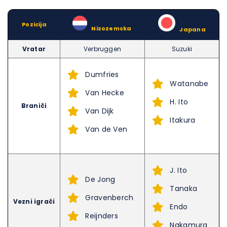
Pozicija
–
Nizozemska
–
Japana
Vratar
Verbruggen
Suzuki
Dumfries
Watanabe
Van Hecke
H. Ito
Braniči
Van Dijk
Itakura
Van de Ven
J. Ito
De Jong
Tanaka
Gravenberch
Vezni igrači
Endo
Reijnders
Nakamura