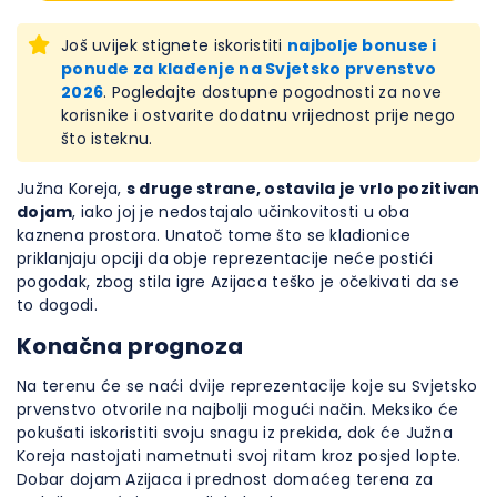
Još uvijek stignete iskoristiti
najbolje bonuse i
ponude za klađenje na Svjetsko prvenstvo
2026
. Pogledajte dostupne pogodnosti za nove
korisnike i ostvarite dodatnu vrijednost prije nego
što isteknu.
Južna Koreja,
s druge strane, ostavila je vrlo pozitivan
dojam
, iako joj je nedostajalo učinkovitosti u oba
kaznena prostora. Unatoč tome što se kladionice
priklanjaju opciji da obje reprezentacije neće postići
pogodak, zbog stila igre Azijaca teško je očekivati da se
to dogodi.
Konačna prognoza
Na terenu će se naći dvije reprezentacije koje su Svjetsko
prvenstvo otvorile na najbolji mogući način. Meksiko će
pokušati iskoristiti svoju snagu iz prekida, dok će Južna
Koreja nastojati nametnuti svoj ritam kroz posjed lopte.
Dobar dojam Azijaca i prednost domaćeg terena za