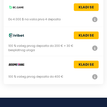
KLADI SE
Do 4.000 $ na vaša prva 4 depozita
KLADI SE
100 % vašeg prvog depozita do 200 € + 30 €
besplatnog uloga
KLADI SE
100 % vašeg prvog depozita do 400 €