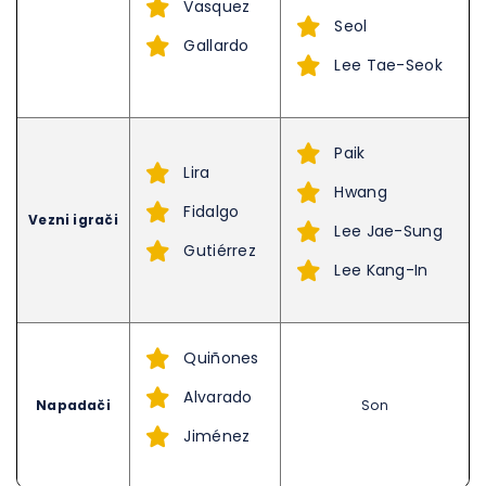
Vasquez
Seol
Gallardo
Lee Tae-Seok
Paik
Lira
Hwang
Fidalgo
Vezni igrači
Lee Jae-Sung
Gutiérrez
Lee Kang-In
Quiñones
Alvarado
Napadači
Son
Jiménez