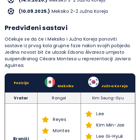
(14.11.2020.)
Meksiko 3-2 Južna Koreja
(10.09.2025.)
Meksiko 2-2 Južna Koreja
Predviđeni sastavi
Očekuje se da će i Meksiko i Južna Koreja ponoviti
sastave iz prvog kola grupne faze nakon svojih pobjeda.
Jedina novost bit će ulazak Edsona Álvareza umjesto
suspendiranog Césara Montesa u reprezentaciji Javiera
Aguirrea.
Pozicija
–
Meksiko
–
Južna Koreja
Vratar
Rangel
Kim Seung-Gyu
Lee
Reyes
Kim Min-Jae
Montes
Lee Gi-Hyuk
Braniči