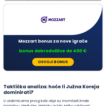
Mozzart bonus za nove igrače
bonus dobrodošlice do 400 €
OSVOJI BONUS
Taktička analiza: hoće li Južna Koreja
dominirati?
U utakmicama prvog kola obje su momčadi imale
inicijativu. Međutim, Meksiku je bilo teško održavati