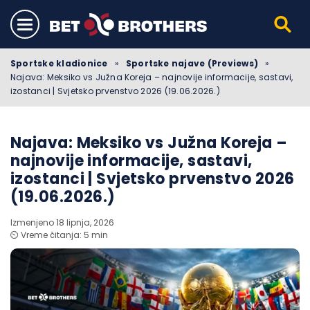
Sportske kladionice
»
Sportske najave (Previews)
»
Najava: Meksiko vs Južna Koreja – najnovije informacije, sastavi,
izostanci | Svjetsko prvenstvo 2026 (19.06.2026.)
Najava: Meksiko vs Južna Koreja –
najnovije informacije, sastavi,
izostanci | Svjetsko prvenstvo 2026
(19.06.2026.)
Izmenjeno 18 lipnja, 2026
⏲️ Vreme čitanja: 5 min