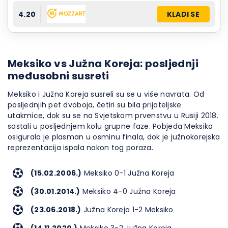
4.20
KLADI SE
Meksiko vs Južna Koreja: posljednji
međusobni susreti
Meksiko i Južna Koreja susreli su se u više navrata. Od
posljednjih pet dvoboja, četiri su bila prijateljske
utakmice, dok su se na Svjetskom prvenstvu u Rusiji 2018.
sastali u posljednjem kolu grupne faze. Pobjeda Meksika
osigurala je plasman u osminu finala, dok je južnokorejska
reprezentacija ispala nakon tog poraza.
(15.02.2006.)
Meksiko 0-1 Južna Koreja
(30.01.2014.)
Meksiko 4-0 Južna Koreja
(23.06.2018.)
Južna Koreja 1-2 Meksiko