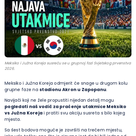
Meksiko i Južna Koreja susreću se u grupnoj fazi Svjetskog prvenstva
2026.
Meksiko i Južna Koreja odmjerit će snage u drugom kolu
grupne faze na
stadionu Akron u Zapopanu
.
Navijači koji ne žele propustiti nijedan detalj mogu
pogledati naš vodič za praćenje utakmice Meksiko
vs Južna Koreja
i pratiti svu akciju susreta s bilo kojeg
mjesta.
Sa šest bodova moguće je završiti na trećem mjestu,