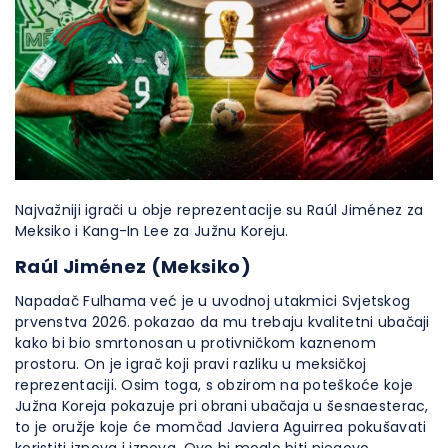
Najvažniji igrači u obje reprezentacije su Raúl Jiménez za
Meksiko i Kang-In Lee za Južnu Koreju.
Raúl Jiménez (Meksiko)
Napadač Fulhama već je u uvodnoj utakmici Svjetskog
prvenstva 2026. pokazao da mu trebaju kvalitetni ubačaji
kako bi bio smrtonosan u protivničkom kaznenom
prostoru. On je igrač koji pravi razliku u meksičkoj
reprezentaciji. Osim toga, s obzirom na poteškoće koje
Južna Koreja pokazuje pri obrani ubačaja u šesnaesterac,
to je oružje koje će momčad Javiera Aguirrea pokušavati