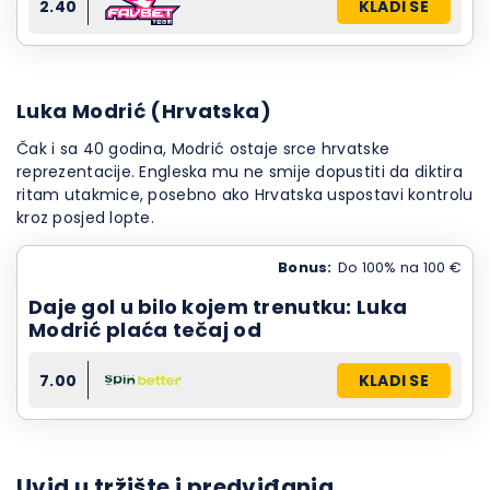
2.40
KLADI SE
Luka Modrić (Hrvatska)
Čak i sa 40 godina, Modrić ostaje srce hrvatske
reprezentacije. Engleska mu ne smije dopustiti da diktira
ritam utakmice, posebno ako Hrvatska uspostavi kontrolu
kroz posjed lopte.
Bonus:
Do 100% na 100 €
Daje gol u bilo kojem trenutku: Luka
Modrić plaća tečaj od
7.00
KLADI SE
Uvid u tržište i predviđanja