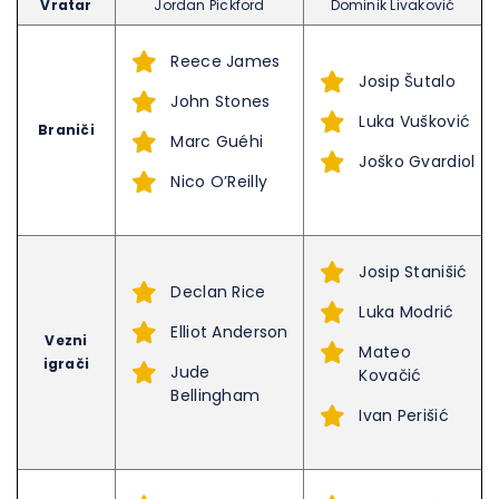
Vratar
Jordan Pickford
Dominik Livaković
Reece James
Josip Šutalo
John Stones
Luka Vušković
Braniči
Marc Guéhi
Joško Gvardiol
Nico O’Reilly
Josip Stanišić
Declan Rice
Luka Modrić
Elliot Anderson
Vezni
Mateo
igrači
Jude
Kovačić
Bellingham
Ivan Perišić