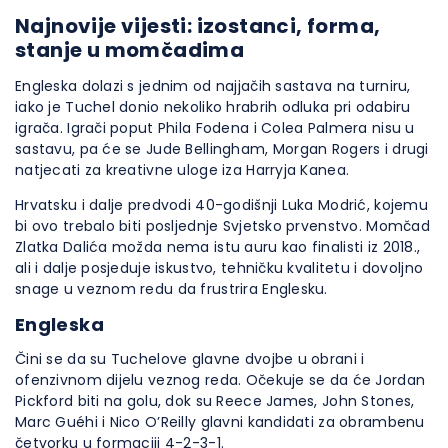
Najnovije vijesti: izostanci, forma,
stanje u momčadima
Engleska dolazi s jednim od najjačih sastava na turniru,
iako je Tuchel donio nekoliko hrabrih odluka pri odabiru
igrača. Igrači poput Phila Fodena i Colea Palmera nisu u
sastavu, pa će se Jude Bellingham, Morgan Rogers i drugi
natjecati za kreativne uloge iza Harryja Kanea.
Hrvatsku i dalje predvodi 40-godišnji Luka Modrić, kojemu
bi ovo trebalo biti posljednje Svjetsko prvenstvo. Momčad
Zlatka Dalića možda nema istu auru kao finalisti iz 2018.,
ali i dalje posjeduje iskustvo, tehničku kvalitetu i dovoljno
snage u veznom redu da frustrira Englesku.
Engleska
Čini se da su Tuchelove glavne dvojbe u obrani i
ofenzivnom dijelu veznog reda. Očekuje se da će Jordan
Pickford biti na golu, dok su Reece James, John Stones,
Marc Guéhi i Nico O’Reilly glavni kandidati za obrambenu
četvorku u formaciji 4-2-3-1.