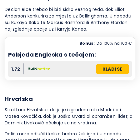
Declan Rice trebao bi biti sidro veznog reda, dok Elliot
Anderson konkurira za mjesto uz Bellinghama. U napadu
su Bukayo Saka te Marcus Rashford ili Anthony Gordon
najizglednije opcije uz Harryja Kanea.
Bonus:
Do 100% na 100 €
Pobjeda Engleska s tečajem:
1.72
KLADI SE
Hrvatska
Struktura Hrvatske i dalje je izgrađena oko Modrića i
Matea Kovačića, dok je Joško Gvardiol obrambeni lider, a
Dominik Livaković očekuje se na vratima.
Dalić mora odlučiti koliko hrabro želi igrati u napadu.