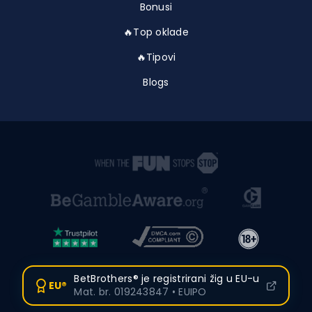
Bonusi
🔥Top oklade
🔥Tipovi
Blogs
BetBrothers® je registrirani žig u EU-u
EU®
Mat. br. 019243847 • EUIPO