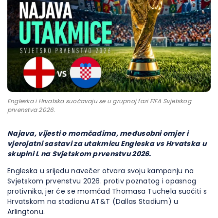
Engleska i Hrvatska suočavaju se u grupnoj fazi FIFA Svjetskog
prvenstva 2026.
Najava, vijesti o momčadima, međusobni omjer i
vjerojatni sastavi za utakmicu Engleska vs Hrvatska u
skupini L na Svjetskom prvenstvu 2026.
Engleska u srijedu navečer otvara svoju kampanju na
Svjetskom prvenstvu 2026. protiv poznatog i opasnog
protivnika, jer će se momčad Thomasa Tuchela suočiti s
Hrvatskom na stadionu AT&T (Dallas Stadium) u
Arlingtonu.