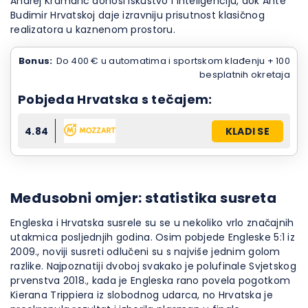
Andrej Kramarić donosi iskustvo i inteligenciju, dok Ante
Budimir Hrvatskoj daje izravniju prisutnost klasičnog
realizatora u kaznenom prostoru.
Bonus:
Do 400 € u automatima i sportskom klađenju + 100
besplatnih okretaja
Pobjeda Hrvatska s tečajem:
4.84
KLADI SE
Međusobni omjer: statistika susreta
Engleska i Hrvatska susrele su se u nekoliko vrlo značajnih
utakmica posljednjih godina. Osim pobjede Engleske 5:1 iz
2009., noviji susreti odlučeni su s najviše jednim golom
razlike. Najpoznatiji dvoboj svakako je polufinale Svjetskog
prvenstva 2018., kada je Engleska rano povela pogotkom
Kierana Trippiera iz slobodnog udarca, no Hrvatska je