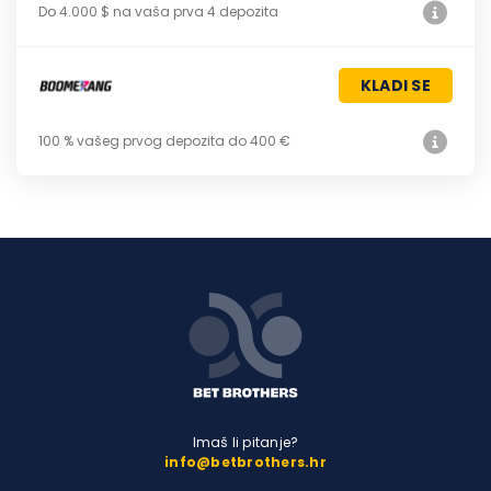
Do 4.000 $ na vaša prva 4 depozita
KLADI SE
100 % vašeg prvog depozita do 400 €
Imaš li pitanje?
info@betbrothers.hr