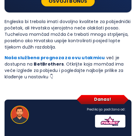
OSVOJI BONUS
Engleska bi trebala imati dovoljno kvalitete za pobjednički
početak, ali Hrvatska vjerojatno neće olakšati posao.
Tuchelova momčad možda će trebati mnogo strpljenja,
posebno ako Hrvatska uspije kontrolirati posjed lopte
tijekom dužih razdoblja.
Naša službena prognoza za ovu utakmicu
već je
dostupna na
BetBrothers
. Otkrijte koja momčad ima
veće izglede za pobjedu i pogledajte najbolje prilike za
klađenje u nastavku 👇
Danas!
Predikcija podržana od: