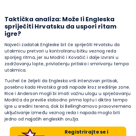
Taktička analiza: Može li Engleska
spriječiti Hrvatsku da uspori ritam
igre?
Najveći zadatak Engleske bit će spriječiti Hrvatsku da
utakmicu pretvori u kontroliranu bitku veznog reda
sporijeg ritma, jer su Modrić i Kovačić i dalje izvrsni u
zadržavanju lopte, privlačenju pritiska i smirivanju tempa
utakmica.
Tuchel će željeti da Engleska vrši intenzivan pritisak,
posebno kada Hrvatska gradi napade kroz središnje zone.
Rice i Anderson mogli bi imati važnu ulogu u sprječavanju
Modrića da previše slobodno prima loptu i diktira tempo
igre u sredini terena, dok bi Bellinghamovo pravovremeno
uključivanje između veznog reda i napada moglo biti
jedno od najjačih engleskih oružja.
Registrirajte se i