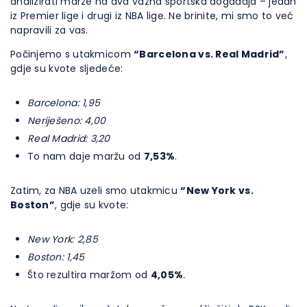
analizirati marže na dva važna sportska događaja – jedan
iz Premier lige i drugi iz NBA lige. Ne brinite, mi smo to već
napravili za vas.
Počinjemo s utakmicom
“Barcelona vs. Real Madrid”
,
gdje su kvote sljedeće:
Barcelona: 1,95
Neriješeno: 4,00
Real Madrid: 3,20
To nam daje maržu od
7,53%
.
Zatim, za NBA uzeli smo utakmicu
“New York vs.
Boston”
, gdje su kvote:
New York: 2,85
Boston: 1,45
Što rezultira maržom od
4,05%
.