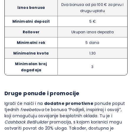
Dva bonusa od po 100 € za prvu i
Iznos bonusa
drugu uplatu
Minimalni depozit
5 €
Rollover
Ukupan iznos depozita
Minimalni rok
5 dana
Minimalna kvota
1.30
Minimalan broj
3
događaja
Druge ponude i promocije
Igrači će naići i na
dodatne promotivne
ponude poput
tjednih
freebetova
te bonusa “Podijeli, inspiriraj i osvoji”,
koji omogućuju osvajanje besplatnih oklada. Tu je i
Cashback BetBuilder
promocija, s kojom korisnici mogu
ostvariti povrat do 20% uloga. Također, dostupna je