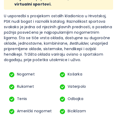
virtualni sportovi.
U usporedbi s prosjekom ostalih kladionica u Hrvatskoj,
PSK nudi bogat i raznolik katalog. Raznolikost sportova
svakako je jedna od njezinih glavnih prednosti, a posebna
pažnja posvećena je najpopularnijim nogometnim
ligama. Što se tiče vrsta oklada, dostupne su dugoročne
oklade, jednostavne, kombinirane,
BetBuilder
, unaprijed
pripremljene oklade, sistemske, hendikepi i azijski
hendikepi. Tržišta oklada variraju ovisno o sportskom
događaju, prije početka utakmice i uživo.
Nogomet
Košarka
Rukomet
Vaterpolo
Tenis
Odbojka
Američki nogomet
Biciklizam