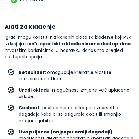
Alati za klađenje
Igrači mogu koristiti niz korisnih alata za klađenje koji PSK
izdvajaju među
sportskim kladionicama dostupnima
hrvatskim korisnicima. U nastavku donosimo pregled
dostupnih opcija:
BetBuilder
: omogućuje kreiranje vlastite
kombinirane oklade.
Uredi okladu
: mogućnost izmjene već uplaćene
oklade.
Cashout
: povlačenje dobitka prije završetka
događaja kako bi se osigurala dobit ili smanjio
mogući gubitak.
Live prijenos (najpopularniji događaji)
:
mogućnost gledanja odabranih sportskih događaja