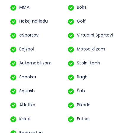
MMA
Boks
Hokej na ledu
Golf
eSportovi
Virtualni Sportovi
Bejzbol
Motociklizam
Automobilizam
Stolni tenis
Snooker
Ragbi
Squash
Šah
Atletika
Pikado
Kriket
Futsal
Badminton