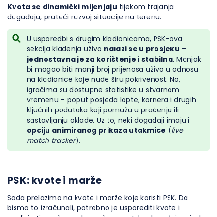
Kvota se dinamički mijenjaju
tijekom trajanja
događaja, prateći razvoj situacije na terenu.
U usporedbi s drugim kladionicama, PSK-ova
sekcija klađenja uživo
nalazi se u prosjeku –
jednostavna je za korištenje i stabilna
. Manjak
bi mogao biti manji broj prijenosa uživo u odnosu
na kladionice koje nude širu pokrivenost. No,
igračima su dostupne statistike u stvarnom
vremenu – poput posjeda lopte, kornera i drugih
ključnih podataka koji pomažu u praćenju ili
sastavljanju oklade. Uz to, neki događaji imaju i
opciju animiranog prikaza utakmice
(
live
match tracker
).
PSK: kvote i marže
Sada prelazimo na kvote i marže koje koristi PSK. Da
bismo to izračunali, potrebno je usporediti kvote i