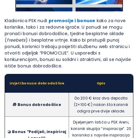
Kladionica PSK nudi
promocije i bonuse
kako za nove
korisnike, tako i za redovne igrače. U ponudi se mogu
pronaći bonusi dobrodošlice, tjedne besplatne oklade
(
freebets
) i besplatne vrtnje. Kako bi pristupili punoj
ponudi, korisnici trebaju posjetiti službenu web stranicu i
otvoriti odjeljak “PROMOCIJE”. U usporedbi s
konkurencijom, bonusi su solidni i atraktivni, ali se najviše
ističe bonus dobrodošlice.
Uvjeti bonusa dobrodošlice
Opis
Do 200 € kroz dva depozita
🎁 Bonus dobrodošlice
(2×100 €) nakon što korisnik
odigra prve dvije oklade.
Dijeljenjem listića u PSK Areni,
korisnik skuplja “inspiracije”. 20
🤝
Bonus “Podijeli, inspiriraj
korisnika s najviše inspiracija