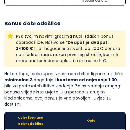
freebet od 5 €.
Bonus dobrodošlice
PSK svojim novim igračima nudi izdašan bonus
dobrodošlice. Naziva se “
Dvaput je dvaput:
2×100 €!
”, a moguće je ostvariti do 200 € bonusa
na sljedeći način: nakon prve registracije, korisnik
mora unutar 5 dana uplatiti minimalno 5 €.
Nakon toga, cjelokupan iznos mora biti odigran na listić s
minimalno 3
događaja i
kvotama od najmanje 1.30
,
bilo za pretmatch ili live klađenje. Za ostvarenje drugog
bonusa vrijede iste uvjete. U usporedbi s drugim
kladionicama, ovaj bonus je vrlo povoljan i uvjeti su
dostižni.
Uvjeti bonusa
Opis
dobrodošlice