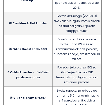
i osvoji”
tjedno dobiva freebet od 3 do
20 €.
Povrat 20% uloga (do 50 €)
ako korisnik izgubi kombiniranu
💸
Cashback BetBuilder
okladu odigranu tijekom
“Happy Hours”.
Povećava dobitke uz veće
kvote – do 50% više za
🚀
Odds Booster do 50%
kombinirane oklade petkom,
subotom i nedjeljom između 10
i 20 sati.
Povećanje kvota za 15% za
📍
Odds Booster u fizičkim
klađenje uživo na PSK
poslovnicama
terminalima u trgovinama i
kafićima petkom.
Svake subote, za okladu od
najmanje 5 € na kombinaciju
🎯
Vikend promo “5×5″
s 4 para, korisnik dobiva