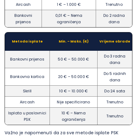
Aircash
1 € – 1.000 €
Trenutno
Bankovni
0,01 € – Nema
Do 2 radna
prijenos
ograničenja
dana
Metoda isplate
Min. – Maks. (€)
Vrijeme obrade
Do 3 radna
Bankovni prijenos
50 € – 50.000 €
dana
Do 5 radnih
Bankovna kartica
20 € – 50.000 €
dana
Skrill
10 € – 10.000 €
Do 24 sata
Aircash
Nije specificirano
Trenutno
Isplata u poslovnici
10 € – Nema
Trenutno
PSK
ograničenja
Važno je napomenuti da za sve metode isplate PSK