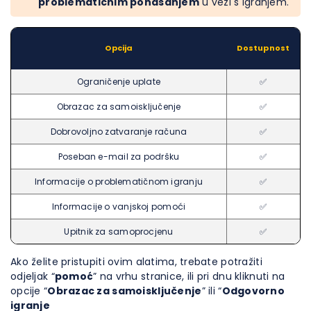
problematičnim ponašanjem
u vezi s igranjem.
Opcija
Dostupnost
Ograničenje uplate
✅
Obrazac za samoisključenje
✅
Dobrovoljno zatvaranje računa
✅
Poseban e-mail za podršku
✅
Informacije o problematičnom igranju
✅
Informacije o vanjskoj pomoći
✅
Upitnik za samoprocjenu
✅
Ako želite pristupiti ovim alatima, trebate potražiti
odjeljak “
pomoć
” na vrhu stranice, ili pri dnu kliknuti na
opcije “
Obrazac za samoisključenje
” ili “
Odgovorno
igranje