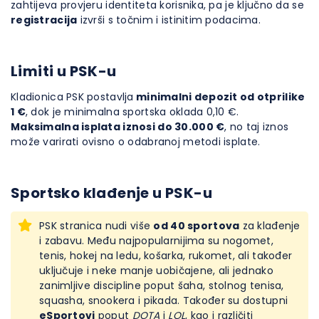
zahtijeva provjeru identiteta korisnika, pa je ključno da se
registracija
izvrši s točnim i istinitim podacima.
Limiti u PSK-u
Kladionica PSK postavlja
minimalni depozit od otprilike
1 €
, dok je minimalna sportska oklada 0,10 €.
Maksimalna isplata iznosi do 30.000 €
, no taj iznos
može varirati ovisno o odabranoj metodi isplate.
Sportsko klađenje u PSK-u
PSK stranica nudi više
od 40 sportova
za klađenje
i zabavu. Među najpopularnijima su nogomet,
tenis, hokej na ledu, košarka, rukomet, ali također
uključuje i neke manje uobičajene, ali jednako
zanimljive discipline poput šaha, stolnog tenisa,
squasha, snookera i pikada. Također su dostupni
eSportovi
poput
DOTA
i
LOL
, kao i različiti