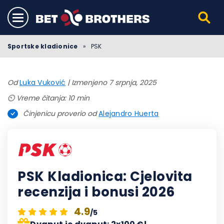
Sportske kladionice
»
PSK
Od
Luka Vuković
|
Izmenjeno 7 srpnja, 2025
⏲️ Vreme čitanja: 10 min
Činjenicu proverio od
Alejandro Huerta
PSK Kladionica: Cjelovita
recenzija i bonusi 2026
4.9
/5