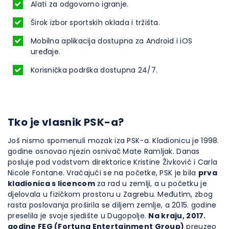
Alati za odgovorno igranje.
Širok izbor sportskih oklada i tržišta.
Mobilna aplikacija dostupna za Android i iOS
uređaje.
Korisnička podrška dostupna 24/7.
Tko je vlasnik PSK-a?
Još nismo spomenuli mozak iza PSK-a. Kladionicu je 1998.
godine osnovao njezin osnivač Mate Ramljak. Danas
posluje pod vodstvom direktorice Kristine Živković i Carla
Nicole Fontane. Vraćajući se na početke, PSK je bila
prva
kladionica s licencom
za rad u zemlji, a u početku je
djelovala u fizičkom prostoru u Zagrebu. Međutim, zbog
rasta poslovanja proširila se diljem zemlje, a 2015. godine
preselila je svoje sjedište u Dugopolje.
Na kraju, 2017.
godine FEG (Fortuna Entertainment Group)
preuzeo