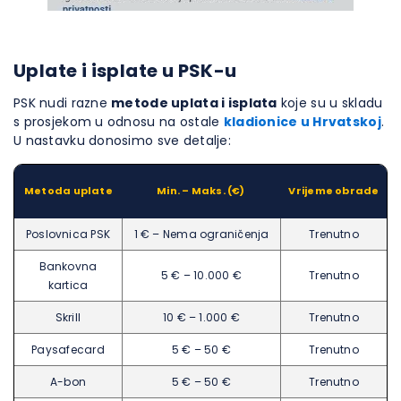
Uplate i isplate u PSK-u
PSK nudi razne
metode uplata i isplata
koje su u skladu
s prosjekom u odnosu na ostale
kladionice u Hrvatskoj
.
U nastavku donosimo sve detalje:
Metoda uplate
Min. – Maks. (€)
Vrijeme obrade
Poslovnica PSK
1 € – Nema ograničenja
Trenutno
Bankovna
5 € – 10.000 €
Trenutno
kartica
Skrill
10 € – 1.000 €
Trenutno
Paysafecard
5 € – 50 €
Trenutno
A-bon
5 € – 50 €
Trenutno