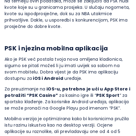
Na temelju ovih podataka, može se zaključiti da PSK nudi
kvote koje su u granicama prosjeka. U slučaju nogometa,
kvote su ispodprosječne, dok su za NBA utakmice
prihvatljive. Dakle, u usporedbi s konkurencijom, PSK ima
prosječne do dobre kvote.
PSK i njezina mobilna aplikacija
Ako je PSK već postala tvoja nova omiljena kladionica,
sigurno se pitaš možeš li ju imati uvijek sa sobom na
svom mobitelu. Dobra vijest je da PSK ima aplikaciju
dostupnu za
iOS i Android
uređaje.
Za preuzimanje na
iOS-u, potrebno je ući u App Store i
potražiti “PSK Casino”
za kasino igre ili “
PSK Sport
” za
sportsko klađenje. Za korisnike Android uređaja, aplikacija
se može pronaći na Google Playu pod imenom “PSK”.
Mobilna verzija je optimizirana kako bi korisnicima pružila
istu razinu iskustva kao na desktop verziji. Ocjene
aplikacije su raznolike, ali prevladavaju one od 4 od 5