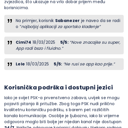
zvjezdica, što ukazuje na vrlo dobar prijem među
korisnicima.
Na primjer, korisnik
Sabanezer
je naveo da se radi
o “
najboljoj aplikaciji za sportsko klađenje”
Cimi74
18/03/2025
5/5:
“Nove znacajke su super,
App radi bszo i fluidno.”
Lele
18/03/2025
5/5:
“Ne rusi se app kao prije.”
Korisnička podrška i dostupni jezici
Iako je svijet PSK-a prvenstveno zabava, uvijek se mogu
pojaviti pitanja ili pritužbe. Zbog toga PSK nudi prilično
kvalitetnu korisničku podršku, s barem pet različitih
kanala komunikacije. Osoblje je ljubazno, iako bi vrijeme
odgovora moglo biti bolje jer nijedan kanal nije dostupan
24/7
. Najbrže odgovore korisnici dobivaju tijekom radnog