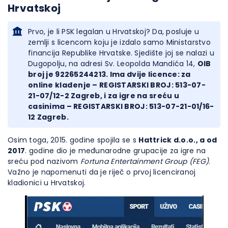
Hrvatskoj
Prvo, je li PSK legalan u Hrvatskoj? Da, posluje u
zemlji s licencom koju je izdalo samo Ministarstvo
financija Republike Hrvatske. Sjedište joj se nalazi u
Dugopolju, na adresi Sv. Leopolda Mandića 14,
OIB
broj je 92265244213. Ima dvije licence: za
online klađenje – REGISTARSKI BROJ: 513-07-
21-07/12-2 Zagreb, i za igre na sreću u
casinima – REGISTARSKI BROJ: 513-07-21-01/16-
12 Zagreb.
Osim toga, 2015. godine spojila se s
Hattrick d.o.o., a od
2017
. godine dio je međunarodne grupacije za igre na
sreću pod nazivom
Fortuna Entertainment Group (FEG)
.
Važno je napomenuti da je riječ o prvoj licenciranoj
kladionici u Hrvatskoj.