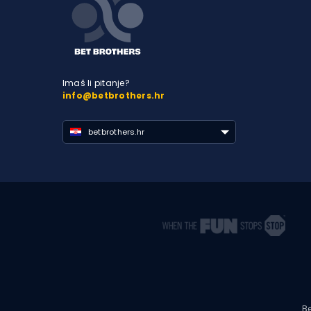
Imaš li pitanje?
info@betbrothers.hr
betbrothers.hr
Be