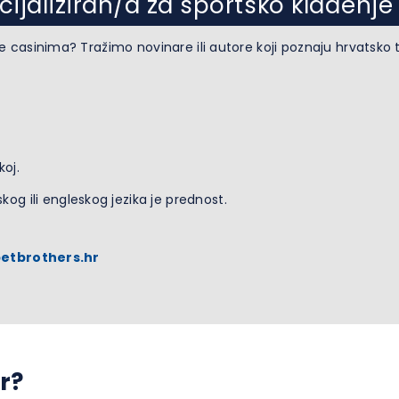
cijaliziran/a za sportsko klađenje
e casinima? Tražimo novinare ili autore koji poznaju hrvatsko tr
koj.
kog ili engleskog jezika je prednost.
etbrothers.hr
r?