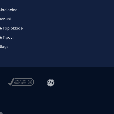
Kladionice
Bonusi
🔥Top oklade
🔥Tipovi
Blogs
de.