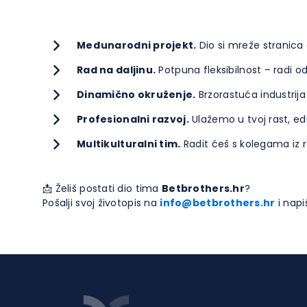
Međunarodni projekt.
Dio si mreže stranica 
Rad na daljinu.
Potpuna fleksibilnost – radi oda
Dinamično okruženje.
Brzorastuća industrija
Profesionalni razvoj.
Ulažemo u tvoj rast, edu
Multikulturalni tim.
Radit ćeš s kolegama iz ra
📩 Želiš postati dio tima
Betbrothers.hr
?
Pošalji svoj životopis na
info@betbrothers.hr
i napi