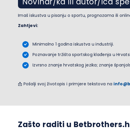
Novinar/ka ili autor/ica spe
Imaš iskustva u pisanju o sportu, prognozama ili onlin
Zahtjevi:
Minimalno 1 godina iskustva u industriji.
Poznavanje tržišta sportskog klađenja u Hrvats
Izvrsno znanje hrvatskog jezika; znanje španjols
📩 Pošalji svoj životopis i primjere tekstova na
info@b
Zašto raditi u Betbrothers.h