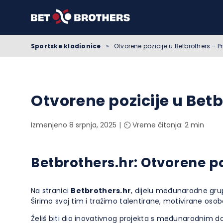
Sportske kladionice
»
Otvorene pozicije u Betbrothers – 
Otvorene pozicije u Bet
Izmenjeno 8 srpnja, 2025
⏲️ Vreme čitanja: 2 min
Betbrothers.hr: Otvorene po
Na stranici
Betbrothers.hr
, dijelu međunarodne gru
Širimo svoj tim i tražimo talentirane, motivirane osob
Želiš biti dio inovativnog projekta s međunarodnim do