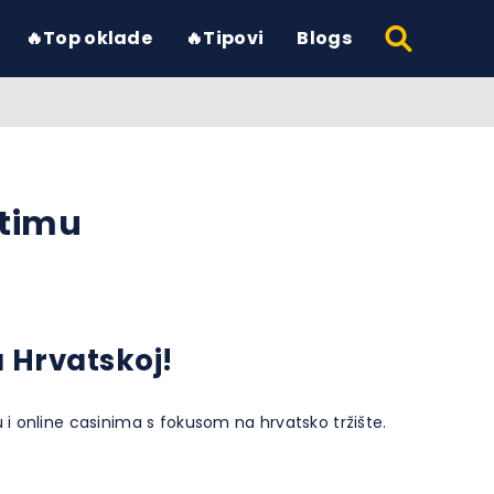
🔥Top oklade
🔥Tipovi
Blogs
 timu
u Hrvatskoj!
i online casinima s fokusom na hrvatsko tržište.