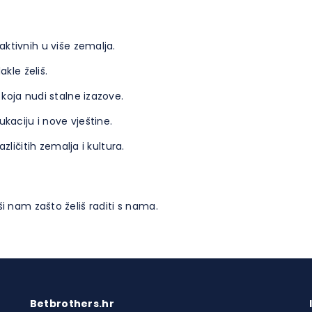
aktivnih u više zemalja.
kle želiš.
 koja nudi stalne izazove.
kaciju i nove vještine.
zličitih zemalja i kultura.
ši nam zašto želiš raditi s nama.
Betbrothers.hr