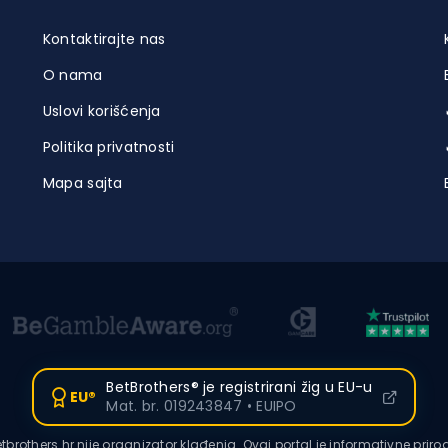
Kontaktirajte nas
O nama
Uslovi korišćenja
Politika privatnosti
Mapa sajta
BetBrothers® je registrirani žig u EU-u
EU®
Mat. br. 019243847 • EUIPO
tbrothers.hr nije organizator klađenja. Ovaj portal je informativne priro