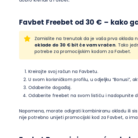
dobro krenuli u Favbet.
Favbet Freebet od 30 € – kako ga
Zamislite na trenutak da je vaša prva oklada n
oklade do 30 € bit će vam vraćen
. Tako jed
potrebe za promocijskim kodom za Favbet.
Kreirajte svoj račun na Favbetu.
U svom korisničkom profilu, u odjeljku “Bonusi”, ak
Odaberite događaj.
Odaberite freebet na svom listiću i nadopunite d
Napomena, morate odigrati kombiniranu okladu ili sist
nije potrebno unijeti promocijski kod za Favbet, a imat