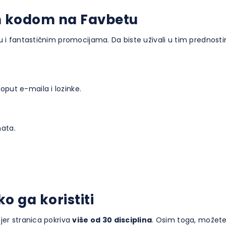
im kodom na Favbetu
 i fantastičnim promocijama. Da biste uživali u tim prednostim
oput e-maila i lozinke.
nata.
o ga koristiti
jer stranica pokriva
više od 30 disciplina
. Osim toga, možete