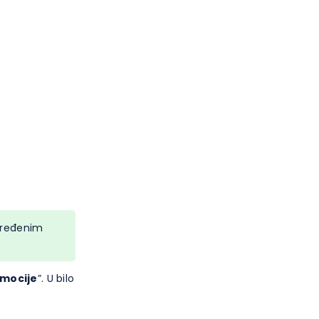
određenim
mocije
”. U bilo