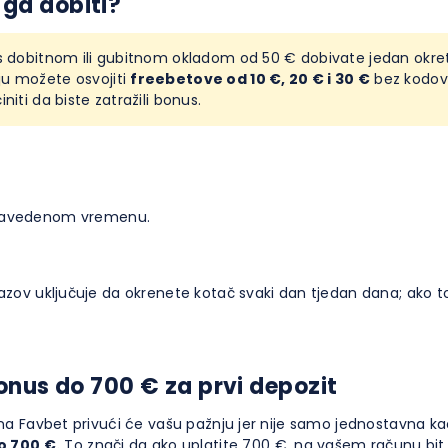
 ga dobiti?
 s dobitnom ili gubitnom okladom od 50 € dobivate jedan okre
ju možete osvojiti
freebetove od 10 €, 20 € i 30 €
bez kodov
iti da biste zatražili bonus.
 navedenom vremenu.
azov uključuje da okrenete kotač svaki dan tjedan dana; ako to
nus do 700 € za prvi depozit
 na Favbet privući će vašu pažnju jer nije samo jednostavna ka
o 700 €.
To znači da ako uplatite 700 €, na vašem računu bit