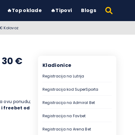
🔥Top oklade
🔥Tipovi
Blogs
 € Kolovoz
 30 €
Kladionice
Registracija na Lutrija
Registracija kod SuperSporta
 ovu ponudu;
Registracija na Admiral Bet
 i freebet od
Registracija na Favbet
Registracija na Arena Bet